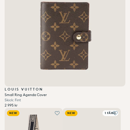
LOUIS VUITTON
Small Ring Agenda Cover
Skick: Fint
Ordinarie pris
2 995 kr
Enhetspris
per
Ordinarie pris
Reapris
/
2 995 kr
NEW
NEW
1 FÄRG