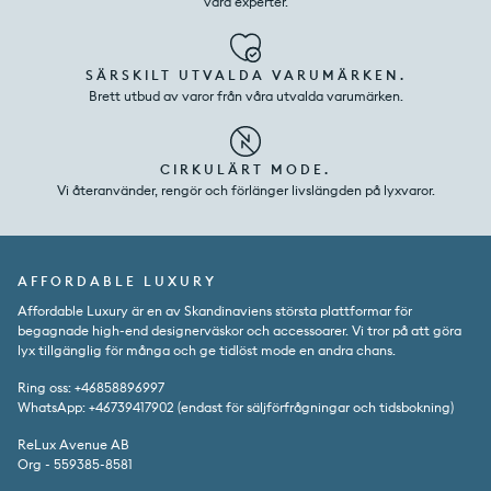
våra experter.
SÄRSKILT UTVALDA VARUMÄRKEN.
Brett utbud av varor från våra utvalda varumärken.
CIRKULÄRT MODE.
Vi återanvänder, rengör och förlänger livslängden på lyxvaror.
AFFORDABLE LUXURY
Affordable Luxury är en av Skandinaviens största plattformar för
begagnade high-end designerväskor och accessoarer. Vi tror på att göra
lyx tillgänglig för många och ge tidlöst mode en andra chans.
Ring oss: +46858896997
WhatsApp: +46739417902 (endast för säljförfrågningar och tidsbokning)
ReLux Avenue AB
Org - 559385-8581