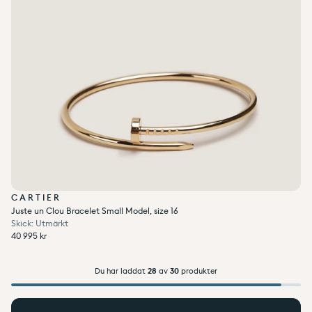
CARTIER
Juste un Clou Bracelet Small Model, size 16
Skick: Utmärkt
Ordinarie pris
40 995 kr
Enhetspris
per
Ordinarie pris
Reapris
/
40 995 kr
Du har laddat
28
av
30
produkter