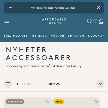
Gå vidare till innehåll
kning
Vi fraktar till hela världen -
Läs mer
Betala säk
Stäng
CA
MENY
SÖK
SÄLJ MED OSS
NYHETER
VÄSKOR
SMYCKEN
KLOCKOR
NYHETER
ACCESSOARER
Shoppa nya accessoarer från Affordable Luxury.
FILTRERA
28
of
28
SLUTSÅLD
NEW