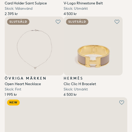
Card Holder Saint Sulpice
V-Logo Rhinestone Belt
Skick: Välanvänd
Skick: Utmärkt
Ordinarie pris
Ordinarie pris
2 395 kr
4 500 kr
Enhetspris
per
Enhetspris
per
Ordinarie pris
Reapris
/
Ordinarie pris
Reapris
/
2 395 kr
4 500 kr
SLUTSÅLD
SLUTSÅLD
ÖVRIGA MÄRKEN
HERMÈS
Open Heart Necklace
Clic Clic H Bracelet
Skick: Fint
Skick: Utmärkt
Ordinarie pris
Ordinarie pris
1 995 kr
6 500 kr
Enhetspris
per
Enhetspris
per
Ordinarie pris
Reapris
/
Ordinarie pris
Reapris
/
1 995 kr
6 500 kr
NEW