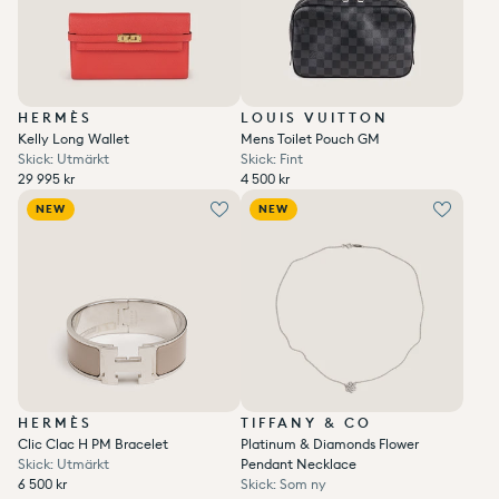
HERMÈS
LOUIS VUITTON
Kelly Long Wallet
Mens Toilet Pouch GM
Skick: Utmärkt
Skick: Fint
Ordinarie pris
Ordinarie pris
29 995 kr
4 500 kr
Enhetspris
per
Enhetspris
per
Ordinarie pris
Reapris
/
Ordinarie pris
Reapris
/
29 995 kr
4 500 kr
NEW
NEW
HERMÈS
TIFFANY & CO
Clic Clac H PM Bracelet
Platinum & Diamonds Flower
Skick: Utmärkt
Pendant Necklace
Ordinarie pris
6 500 kr
Skick: Som ny