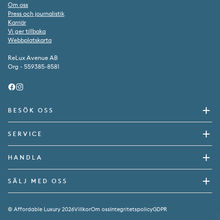
Om oss
Press och journalistik
Karriär
Vi ger tillbaka
Webbplatskarta
ReLux Avenue AB
Org - 559385-8581
Facebook
Instagram
BESÖK OSS
SERVICE
HANDLA
SÄLJ MED OSS
© Affordable Luxury 2026
Villkor
Om oss
Integritetspolicy
GDPR