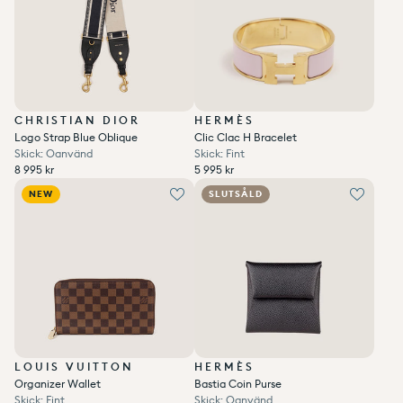
CHRISTIAN DIOR
HERMÈS
Logo Strap Blue Oblique
Clic Clac H Bracelet
Skick: Oanvänd
Skick: Fint
Ordinarie pris
Ordinarie pris
8 995 kr
5 995 kr
Enhetspris
per
Enhetspris
per
Ordinarie pris
Reapris
/
Ordinarie pris
Reapris
/
8 995 kr
5 995 kr
NEW
SLUTSÅLD
LOUIS VUITTON
HERMÈS
Organizer Wallet
Bastia Coin Purse
Skick: Fint
Skick: Oanvänd