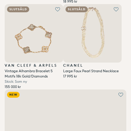
Enhetspris
per
Ordinarie pris
Reapris
/
6 500 kr
Ordinarie pris
18 995 kr
Enhetspris
per
Ordinarie pris
Reapris
/
18 995 kr
SLUTSÅLD
SLUTSÅLD
VAN CLEEF & ARPELS
CHANEL
Vintage Alhambra Bracelet 5
Large Faux Pearl Strand Necklace
Ordinarie pris
Motifs 18k Gold/Diamonds
17 995 kr
Enhetspris
per
Ordinarie pris
Reapris
/
17 995 kr
Skick: Som ny
Ordinarie pris
155 000 kr
Enhetspris
per
Ordinarie pris
Reapris
/
155 000 kr
NEW