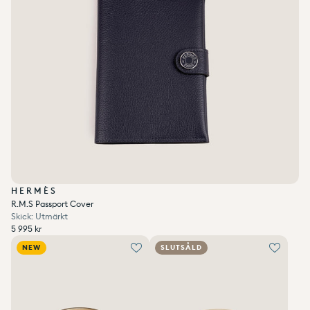
HERMÈS
R.M.S Passport Cover
Skick: Utmärkt
Ordinarie pris
5 995 kr
Enhetspris
per
Ordinarie pris
Reapris
/
5 995 kr
NEW
SLUTSÅLD