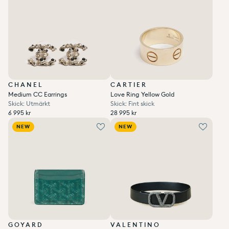
CHANEL
CARTIER
Medium CC Earrings
Love Ring Yellow Gold
Skick: Utmärkt
Skick: Fint skick
Ordinarie pris
Ordinarie pris
6 995 kr
28 995 kr
Enhetspris
per
Enhetspris
per
Ordinarie pris
Reapris
/
Ordinarie pris
Reapris
/
6 995 kr
28 995 kr
NEW
NEW
GOYARD
VALENTINO