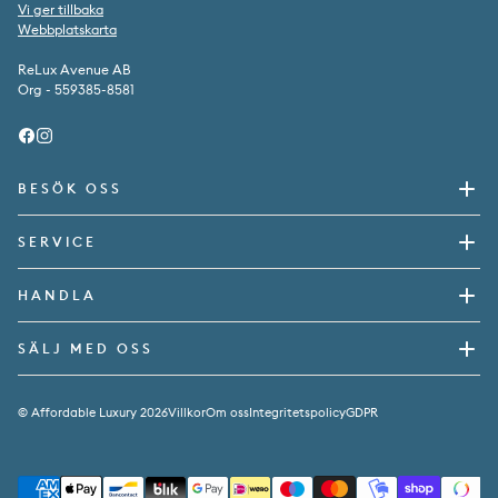
Vi ger tillbaka
Webbplatskarta
ReLux Avenue AB
Org - 559385-8581
Facebook
Instagram
BESÖK OSS
SERVICE
HANDLA
SÄLJ MED OSS
© Affordable Luxury 2026
Villkor
Om oss
Integritetspolicy
GDPR