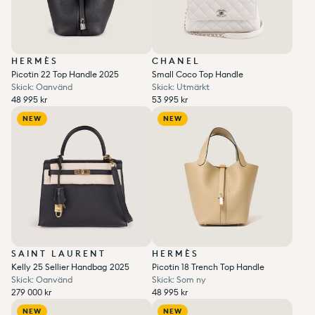
HERMÈS
CHANEL
Picotin 22 Top Handle 2025
Small Coco Top Handle
Skick: Oanvänd
Skick: Utmärkt
Ordinarie pris
Ordinarie pris
48 995 kr
53 995 kr
Enhetspris
per
Enhetspris
per
Ordinarie pris
Reapris
/
Ordinarie pris
Reapris
/
48 995 kr
53 995 kr
Add to wishlist
0
Add to wishlist
0
NEW
NEW
SAINT LAURENT
HERMÈS
Kelly 25 Sellier Handbag 2025
Picotin 18 Trench Top Handle
Skick: Oanvänd
Skick: Som ny
Ordinarie pris
Ordinarie pris
279 000 kr
48 995 kr
Enhetspris
per
Enhetspris
per
Ordinarie pris
Reapris
/
Ordinarie pris
Reapris
/
279 000 kr
48 995 kr
Add to wishlist
0
Add to wishlist
0
NEW
NEW