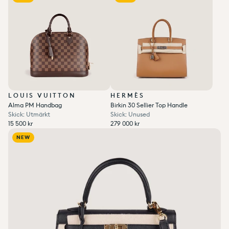
LOUIS VUITTON
HERMÈS
Alma PM Handbag
Birkin 30 Sellier Top Handle
Skick: Utmärkt
Skick: Unused
Ordinarie pris
Ordinarie pris
15 500 kr
279 000 kr
Enhetspris
per
Enhetspris
per
Ordinarie pris
Reapris
/
Ordinarie pris
Reapris
/
15 500 kr
279 000 kr
Add to wishlist
0
NEW