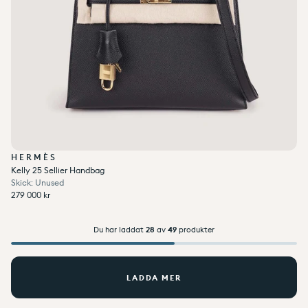
HERMÈS
Kelly 25 Sellier Handbag
Skick: Unused
Ordinarie pris
279 000 kr
Enhetspris
per
Ordinarie pris
Reapris
/
279 000 kr
Du har laddat
28
av
49
produkter
LADDA MER