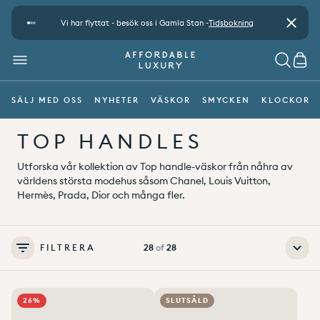
Gå vidare till innehåll
-
Betalsätt
Vi har flyttat - besök oss i Gamla Stan -
Tidsbokning
Stäng
MENY
SÖK
CAR
SÄLJ MED OSS
NYHETER
VÄSKOR
SMYCKEN
KLOCKOR
TOP HANDLES
Utforska vår kollektion av Top handle-väskor från nåhra av
världens största modehus såsom Chanel, Louis Vuitton,
Hermès, Prada, Dior och många fler.
FILTRERA
28
of
28
Add to wishlist
0
Add to wishlist
0
26%
SLUTSÅLD