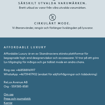
SÄRSKILT UTVALDA VARUMÄRKEN.
Brett utbud av varor från våra utvalda varumärken.
CIRKULÄRT MODE.
Vi återanvänder, rengör och förlänger livslängden på lyxvaror.
AFFORDABLE LUXURY
Affordable Luxury är en av Skandinaviens största plattformar för
begagnade high-end designerväskor och accessoarer. Vi tror på att göra
lyx tillgänglig för många och ge tidlöst mode en andra chans.
Ring oss: +46858896997
WhatsApp: +46739417902 (endast för säljförfrågningar och tidsbokning)
ReLux Avenue AB
Org - 559385-8581
Om oss
Press och journalistik
Karriär