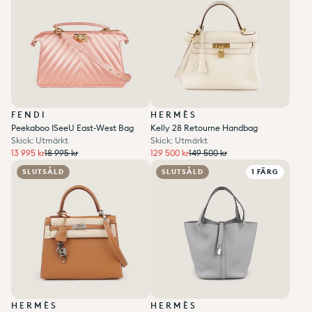
FENDI
HERMÈS
Peekaboo ISeeU East-West Bag
Kelly 28 Retourne Handbag
Skick: Utmärkt
Skick: Utmärkt
Ordinarie pris
Ordinarie pris
13 995 kr
Ordinarie pris
Reapris
129 500 kr
Ordinarie pris
Reapris
13 995 kr
18 995 kr
129 500 kr
149 500 kr
Enhetspris
per
Enhetspris
per
/
/
Add to wishlist
0
Add to wishlist
0
SLUTSÅLD
SLUTSÅLD
1 FÄRG
HERMÈS
HERMÈS