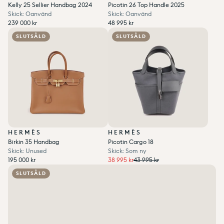
Kelly 25 Sellier Handbag 2024
Picotin 26 Top Handle 2025
Skick: Oanvänd
Skick: Oanvänd
Ordinarie pris
Ordinarie pris
239 000 kr
48 995 kr
Enhetspris
per
Enhetspris
per
Ordinarie pris
Reapris
/
Ordinarie pris
Reapris
/
239 000 kr
48 995 kr
Add to wishlist
0
Add to wishlist
0
SLUTSÅLD
SLUTSÅLD
HERMÈS
HERMÈS
Birkin 35 Handbag
Picotin Cargo 18
Skick: Unused
Skick: Som ny
Ordinarie pris
Ordinarie pris
38 995 kr
Ordinarie pris
Reapris
195 000 kr
38 995 kr
43 995 kr
Enhetspris
per
Enhetspris
per
Ordinarie pris
Reapris
/
/
195 000 kr
Add to wishlist
0
SLUTSÅLD