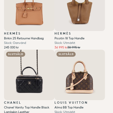
HERMÈS
HERMÈS
Birkin 25 Retourne Handbag
Picotin 18 Top Handle
Skick: Oanvänd
Skick: Utmärkt
Ordinarie pris
Ordinarie pris
36 995 kr
Ordinarie pris
Reapris
245 000 kr
36 995 kr
38 995 kr
Enhetspris
per
Enhetspris
per
Ordinarie pris
Reapris
/
/
245 000 kr
Add to wishlist
0
Add to wishlist
0
SLUTSÅLD
SLUTSÅLD
CHANEL
LOUIS VUITTON
Chanel Vanity Top Handle Black
Alma BB Top Handle
Lambskin Leather
Skick: Utmärkt