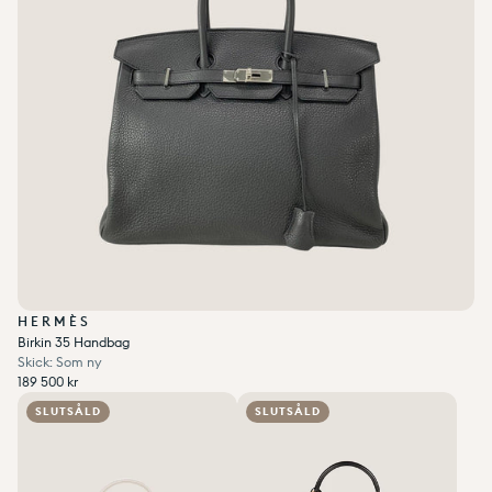
HERMÈS
Birkin 35 Handbag
Skick: Som ny
Ordinarie pris
189 500 kr
Enhetspris
per
Ordinarie pris
Reapris
/
189 500 kr
Add to wishlist
0
Add to wishlist
0
SLUTSÅLD
SLUTSÅLD