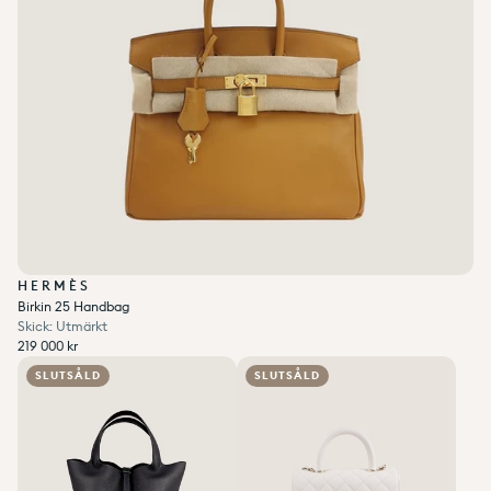
HERMÈS
Birkin 25 Handbag
Skick: Utmärkt
Ordinarie pris
219 000 kr
Enhetspris
per
Ordinarie pris
Reapris
/
219 000 kr
Add to wishlist
0
Add to wishlist
0
SLUTSÅLD
SLUTSÅLD