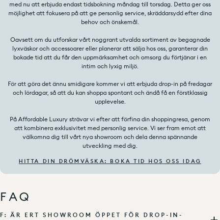
med nu att erbjuda endast tidsbokning måndag till torsdag. Detta ger oss
möjlighet att fokusera på att ge personlig service, skräddarsydd efter dina
behov och önskemål.
Oavsett om du utforskar vårt noggrant utvalda sortiment av begagnade
lyxväskor och accessoarer eller planerar att sälja hos oss, garanterar din
bokade tid att du får den uppmärksamhet och omsorg du förtjänar i en
intim och lyxig miljö.
För att göra det ännu smidigare kommer vi att erbjuda drop-in på fredagar
och lördagar, så att du kan shoppa spontant och ändå få en förstklassig
upplevelse.
På Affordable Luxury strävar vi efter att förfina din shoppingresa, genom
att kombinera exklusivitet med personlig service. Vi ser fram emot att
välkomna dig till vårt nya showroom och dela denna spännande
utveckling med dig.
HITTA DIN DRÖMVÄSKA: BOKA TID HOS OSS IDAG
FAQ
F: ÄR ERT SHOWROOM ÖPPET FÖR DROP-IN-