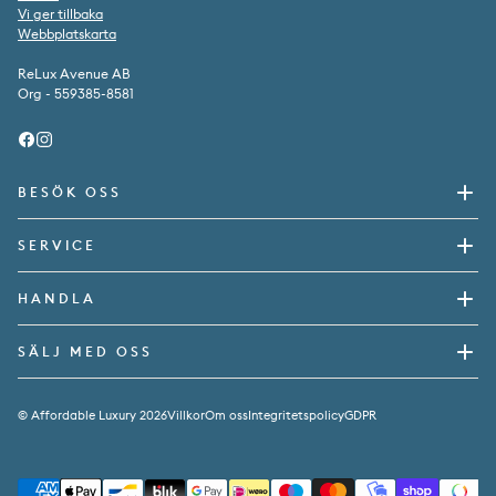
Vi ger tillbaka
Webbplatskarta
ReLux Avenue AB
Org - 559385-8581
Facebook
Instagram
BESÖK OSS
SERVICE
HANDLA
SÄLJ MED OSS
© Affordable Luxury 2026
Villkor
Om oss
Integritetspolicy
GDPR