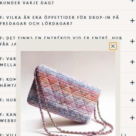
KUNDER VARJE DAG?
F: VILKA ÄR ERA ÖPPETTIDER FÖR DROP-IN PÅ
FREDAGAR OCH LÖRDAGAR?
F: DET FINNS EN ENTRÉKOD VID ER ENTRÉ. HUR
FÅR JAG TAG PÅ DEN KODEN?
F: VARFÖR BEHÖVER JAG GÖRA EN BOKNING
MELLAN MÅNDAG OCH TORSDAG?
F: KOMMER JAG FORTFARANDE ATT KUNNA
HÄMTA MITT ONLINEKÖP KOSTNADSFRITT?
F: HUR BOKAR JAG EN TID?
F: KAN JAG SE ALLA VAROR SOM LISTAS PÅ ER
WEBBPLATS I UTSTÄLLNINGSLOKALEN?
F: VILKA BETALNINGSMETODER ACCEPTERAR NI I