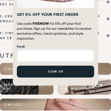
ERT SHOWROOM?
GET 5% OFF YOUR FIRST ORDER
F: ERBJUDER NI NÅGRA EXKLUSIVA VAROR SOM
ENDAST FINNS TILLGÄNGLIGA I BUTIK?
Use code
FIVENOW
for 5% off your first
purchase. Sign up for our newsletter to receive
exclusive offers, trend updates, and style
F: FINNS DET PARKERINGSPLATSER I NÄRHETEN
inspiration.
AV ERT SHOWROOM?
Email
UTFORSKA MER
FINN DIN DRÖMVÄSKA
SIGN UP
MÄRKEN VI KÖPER
BESÖK VÅRT
IN
SHOWROOM
OM OSS