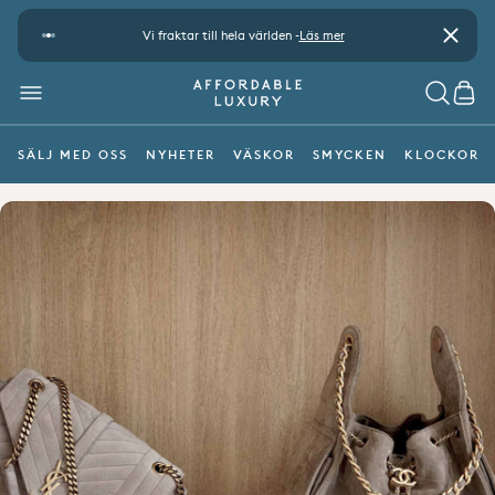
Gå vidare till innehåll
kning
Vi fraktar till hela världen -
Läs mer
Betala säk
Stäng
MENY
SÖK
CAR
SÄLJ MED OSS
NYHETER
VÄSKOR
SMYCKEN
KLOCKOR