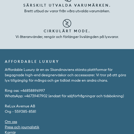
SÄRSKILT UTVALDA VARUMÄRKEN.
Brett utbud av varor från våra utvalda varumärken.
CIRKULÄRT MODE.
Vi återanvänder, rengör och förlänger livslängden på lyxvaror.
AFFORDABLE LUXURY
Affordable Luxury är en av Skandinaviens största plattformar för
begagnade high-end designerväskor och accessoarer. Vi tror på att göra
lyx tillgänglig för många och ge tidlöst mode en andra chans.
Ring oss: +46858896997
WhatsApp: +46739417902 (endast för säljförfrågningar och tidsbokning)
ReLux Avenue AB
Org - 559385-8581
Om oss
Press och journalistik
Karriär